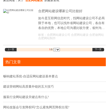
聚合阅读：关于
"合肥网站建设"
的最新资讯
合肥网站建设哪家公司比较好
如今是互联网信息时代，找网站建设公司不必局
限于本地，也可以找外省网站建设公司，各自有
各自的优势，本地公司沟通比较方便，省外沟通
不方便，安全又没有保障，虽然网上能有效地交
标签：
合肥网站建设公司
合肥网站建设
合肥做网站
流，也很方便，如果找本地网站建设公司，在网
合肥网站制作
站制作过程中遇到什么问题，既可面对面解决，
也可提供上门服务，也不能直接到网站建设公
上一页
下一页
1
条/
司，看看他们的工作，不管是当地，还是外地，
要选择适合自己的公司，想要了解一个网站建设
热门文章
公司是不是专业的，好的合肥网站建设公司需要
从以下几方面来考虑。
畅响建站系统-自适应网站建设基本要点
建设营销网站高质量外链的五大技巧
服装行业网站建设关键点有什么?
网站改版会引发降权吗?怎么避免网页降权出现?