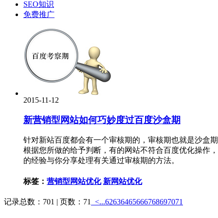
SEO知识
免费推广
2015-11-12
新营销型网站如何巧妙度过百度沙盒期
针对新站百度都会有一个审核期的，审核期也就是沙盒期
根据您所做的给予判断，有的网站不符合百度优化操作，
的经验与你分享处理有关通过审核期的方法。
标签：
营销型网站优化
新网站优化
记录总数：701 | 页数：71
<...
62
63
64
65
66
67
68
69
70
71